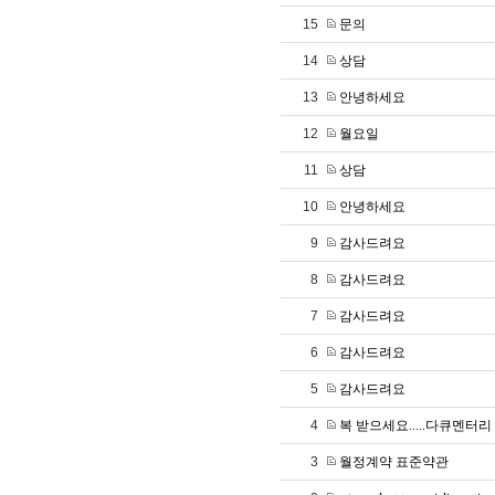
15
문의
14
상담
13
안녕하세요
12
월요일
11
상담
10
안녕하세요
9
감사드려요
8
감사드려요
7
감사드려요
6
감사드려요
5
감사드려요
4
복 받으세요.....다큐멘터
3
월정계약 표준약관